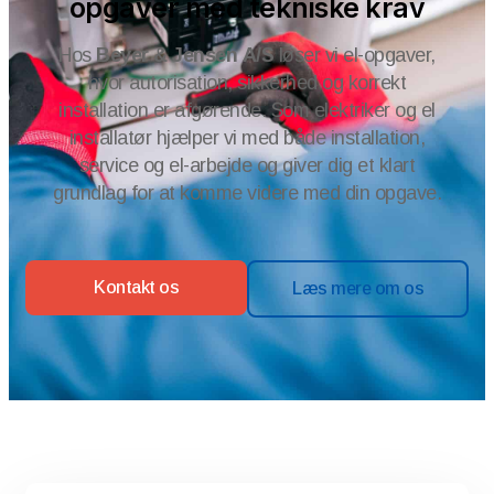
opgaver med tekniske krav
Hos
Beyer & Jensen A/S
løser vi el-opgaver,
hvor autorisation, sikkerhed og korrekt
installation er afgørende. Som elektriker og el
installatør hjælper vi med både installation,
service og el-arbejde og giver dig et klart
grundlag for at komme videre med din opgave.
Kontakt os
Læs mere om os