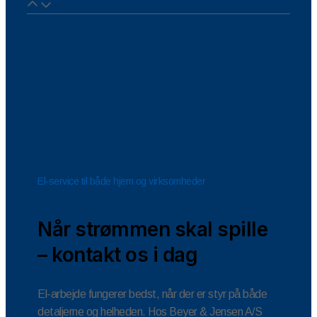
El-service til både hjem og virksomheder
Når strømmen skal spille
– kontakt os i dag
El-arbejde fungerer bedst, når der er styr på både
detaljerne og helheden. Hos Beyer & Jensen A/S