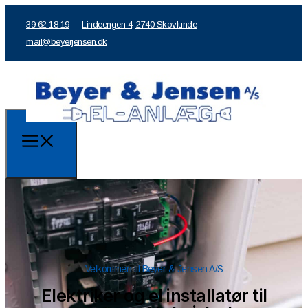
39 62 18 19
Lindeengen 4, 2740 Skovlunde
mail@beyerjensen.dk
Velkommen til Beyer & Jensen A/S
Elektriker og el installatør til