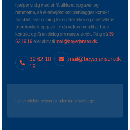
hjælper vi dig med at få afklaret opgaven og
rammerne, så el-arbejdet kan planlægges korrekt
fra start. Har du brug for en elektriker og el installatør
til en konkret opgave, er du velkommen til at tage
kontakt og få en dialog om næste skridt. Ring på
39
62 18 19
eller skriv til
mail@beyerjensen.dk
.
39 62 18
mail@beyerjensen.dk
19
Henvendelser besvares inden for to hverdage.