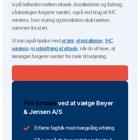
vi på helheden mellem eltavle, installationer og forbrug,
så løsningen fungerer samlet, også ved brug af IHC
wireless, hvor styring og installation skal tænkes
sammen fra start.
Vi kan også hjælpe med
el tjek
,
el installation
,
IHC
wireless
og
udskiftning af eltavle
, når du vil have, at
løsningen fungerer samlet fra tavle til betjening.
+45 39 62 18 19
Fire fordele
ved at vælge Beyer
& Jensen A/S
Erfarne fagfolk med mangeårig erfaring