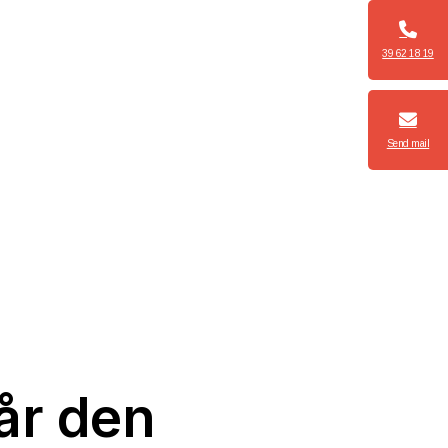
39 62 18 19
Send mail
når den