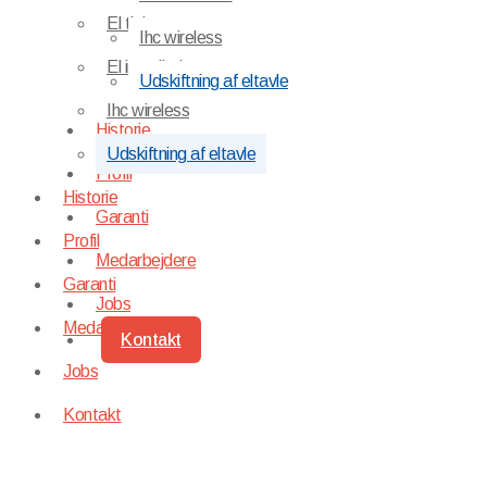
El tjek
Ihc wireless
El installation
Udskiftning af eltavle
Ihc wireless
Historie
Udskiftning af eltavle
Profil
Historie
Garanti
Profil
Medarbejdere
Garanti
Jobs
Medarbejdere
Kontakt
Jobs
Kontakt