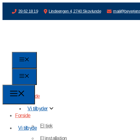
39 62 18 19
Lindeengen 4, 2740 Skovlunde
mail@beyerjen
Forside
Vi tilbyder
Forside
El tjek
Vi tilbyder
El installation